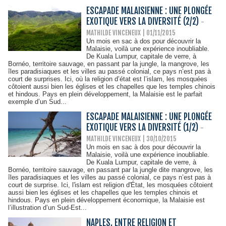
ESCAPADE MALAISIENNE : UNE PLONGÉE
EXOTIQUE VERS LA DIVERSITÉ (2/2)
-
MATHILDE VINCENEUX | 01/11/2015
Un mois en sac à dos pour découvrir la
Malaisie, voilà une expérience inoubliable.
De Kuala Lumpur, capitale de verre, à
Bornéo, territoire sauvage, en passant par la jungle, la mangrove, les
îles paradisiaques et les villes au passé colonial, ce pays n’est pas à
court de surprises. Ici, où la religion d’état est l’islam, les mosquées
côtoient aussi bien les églises et les chapelles que les temples chinois
et hindous. Pays en plein développement, la Malaisie est le parfait
exemple d’un Sud...
ESCAPADE MALAISIENNE : UNE PLONGÉE
EXOTIQUE VERS LA DIVERSITÉ (1/2)
-
MATHILDE VINCENEUX | 30/10/2015
Un mois en sac à dos pour découvrir la
Malaisie, voilà une expérience inoubliable.
De Kuala Lumpur, capitale de verre, à
Bornéo, territoire sauvage, en passant par la jungle dite mangrove, les
îles paradisiaques et les villes au passé colonial, ce pays n’est pas à
court de surprise. Ici, l'islam est religion d'État, les mosquées côtoient
aussi bien les églises et les chapelles que les temples chinois et
hindous. Pays en plein développement économique, la Malaisie est
l’illustration d’un Sud-Est...
NAPLES, ENTRE RELIGION ET