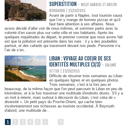
SUPERSTITION
-
NELLY GABRIEL ET AREZKI
BOUDAOUD | 25/10/2015
Avant de partir à Naples, tout touriste saura
que l’on y mange de bonnes pizzas et qu’il
faut faire attention à ses affaires. Nous
avons décidé d’aller voir de nous-mêmes, et sommes partis avec la
volonté d’en savoir plus sur cette ville et ses habitants. Après les
quelques inquiétudes du départ, le premier constat que nous avons fait
est que la pollution est présente dans les rues : il y a des poubelles
partout, et des cafards qui traversent devant nos pieds. Personne n’a
l’air de s’en...
LIBAN : VOYAGE AU COEUR DE SES
IDENTITÉS MULTIPLES (3/3)
-
SALOMÉ
IETTER
| 23/10/2015
Difficile de résumer trois semaines au Liban
en quelques lignes et en quelques photos.
Trois semaines, c'est à la fois peu et
beaucoup, de la même façon que l'on peut parcourir le Liban en peu de
kilomètres, et à la fois traverser une multitude d'endroits divers. S'il y a
un mot à retenir, mais surtout à découvrir du Liban, c'est celui de «
diversité ». Un petit pays du Proche-Orient, qui cache bien
involontairement ses richesses au touriste occidental. À Beyrouth
d'abord, une multitude de...
1
2
3
4
5
»
...
9