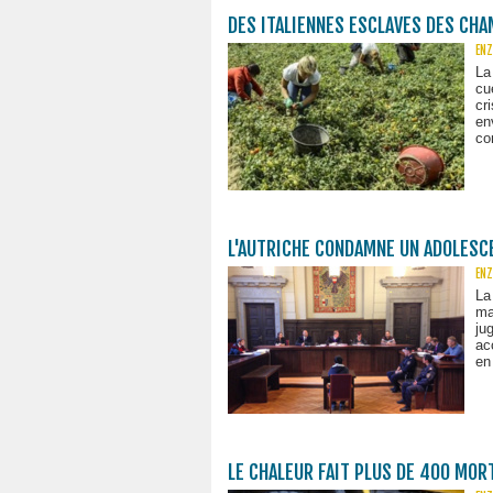
DES ITALIENNES ESCLAVES DES CH
ENZ
La
cu
cr
en
co
L'AUTRICHE CONDAMNE UN ADOLESC
ENZ
La
ma
ju
ac
en
LE CHALEUR FAIT PLUS DE 400 MOR