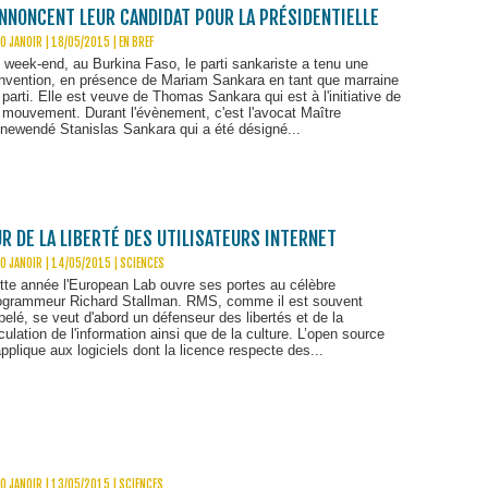
ANNONCENT LEUR CANDIDAT POUR LA PRÉSIDENTIELLE
O JANOIR | 18/05/2015
|
EN BREF
 week-end, au Burkina Faso, le parti sankariste a tenu une
nvention, en présence de Mariam Sankara en tant que marraine
 parti. Elle est veuve de Thomas Sankara qui est à l'initiative de
 mouvement. Durant l'évènement, c'est l'avocat Maître
newendé Stanislas Sankara qui a été désigné...
R DE LA LIBERTÉ DES UTILISATEURS INTERNET
O JANOIR | 14/05/2015
|
SCIENCES
tte année l'European Lab ouvre ses portes au célèbre
ogrammeur Richard Stallman. RMS, comme il est souvent
pelé, se veut d'abord un défenseur des libertés et de la
rculation de l'information ainsi que de la culture. L’open source
applique aux logiciels dont la licence respecte des...
O JANOIR | 13/05/2015
|
SCIENCES