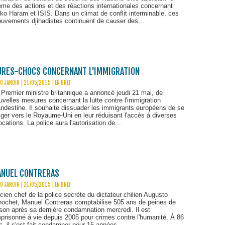
ème des actions et des réactions internationales concernant
ko Haram et ISIS. Dans un climat de conflit interminable, ces
uvements djihadistes continuent de causer des...
URES-CHOCS CONCERNANT L'IMMIGRATION
O JANOIR | 21/05/2015
|
EN BREF
 Premier ministre britannique a annoncé jeudi 21 mai, de
uvelles mesures concernant la lutte contre l'immigration
andestine. Il souhaite dissuader les immigrants européens de se
riger vers le Royaume-Uni en leur réduisant l'accès à diverses
locations. La police aura l'autorisation de...
MANUEL CONTRERAS
O JANOIR | 21/05/2015
|
EN BREF
cien chef de la police secrète du dictateur chilien Augusto
nochet, Manuel Contreras comptabilise 505 ans de peines de
ison après sa dernière condamnation mercredi. Il est
prisonné à vie depuis 2005 pour crimes contre l'humanité. À 86
s, il s'est fait condamner pour 15 années...