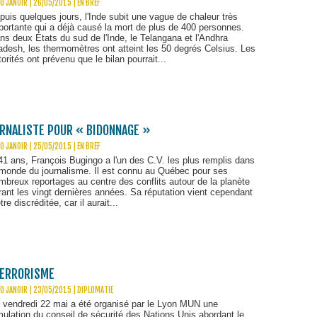
O JANOIR | 26/05/2015
|
EN BREF
puis quelques jours, l'Inde subit une vague de chaleur très
portante qui a déjà causé la mort de plus de 400 personnes.
ns deux États du sud de l'Inde, le Telangana et l'Andhra
adesh, les thermomètres ont atteint les 50 degrés Celsius. Les
torités ont prévenu que le bilan pourrait...
URNALISTE POUR « BIDONNAGE »
O JANOIR | 25/05/2015
|
EN BREF
41 ans, François Bugingo a l'un des C.V. les plus remplis dans
 monde du journalisme. Il est connu au Québec pour ses
mbreux reportages au centre des conflits autour de la planète
rant les vingt dernières années. Sa réputation vient cependant
tre discréditée, car il aurait...
TERRORISME
O JANOIR | 23/05/2015
|
DIPLOMATIE
 vendredi 22 mai a été organisé par le Lyon MUN une
mulation du conseil de sécurité des Nations Unis abordant le