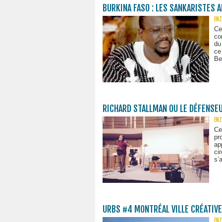
BURKINA FASO : LES SANKARISTES 
ENZ
Ce
co
du
ce
Be
RICHARD STALLMAN OU LE DÉFENSEU
ENZ
Ce
pr
ap
ci
s’
URBS #4 MONTRÉAL VILLE CRÉATIVE
ENZ