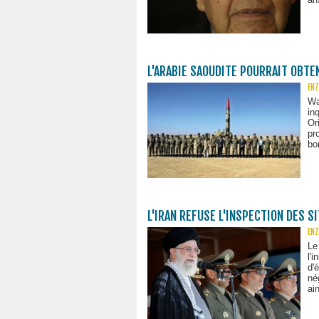
L'ARABIE SAOUDITE POURRAIT OBTE
ENZ
Wa
in
Or
pr
bo
L'IRAN REFUSE L'INSPECTION DES S
ENZ
Le
l'
d'
né
ai