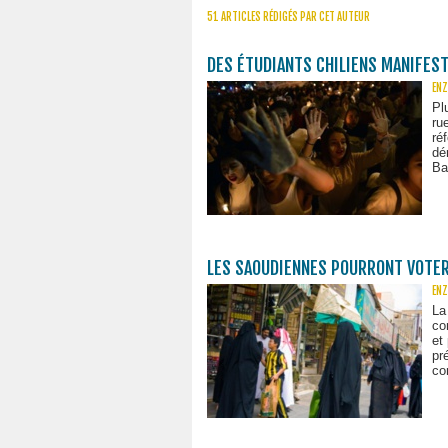
51 ARTICLES RÉDIGÉS PAR CET AUTEUR
DES ÉTUDIANTS CHILIENS MANIFES
ENZ
Pl
ru
ré
dé
Ba
LES SAOUDIENNES POURRONT VOTER 
ENZ
La
co
et
pr
co