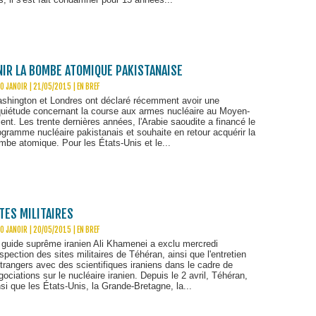
NIR LA BOMBE ATOMIQUE PAKISTANAISE
O JANOIR | 21/05/2015
|
EN BREF
shington et Londres ont déclaré récemment avoir une
quiétude concernant la course aux armes nucléaire au Moyen-
ient. Les trente dernières années, l'Arabie saoudite a financé le
ogramme nucléaire pakistanais et souhaite en retour acquérir la
mbe atomique. Pour les États-Unis et le...
ITES MILITAIRES
O JANOIR | 20/05/2015
|
EN BREF
 guide suprême iranien Ali Khamenei a exclu mercredi
inspection des sites militaires de Téhéran, ainsi que l'entretien
étrangers avec des scientifiques iraniens dans le cadre de
gociations sur le nucléaire iranien. Depuis le 2 avril, Téhéran,
nsi que les États-Unis, la Grande-Bretagne, la...