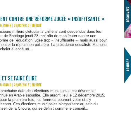
TENT CONTRE UNE RÉFORME JUGÉE « INSUFFISANTE »
O JANOIR | 29/05/2015
|
EN BREF
usieurs milliers d'étudiants chiliens sont descendus dans les
es de Santiago jeudi 28 mai afin de manifester contre une
forme de l'éducation jugée trop « insuffisante », mais aussi pour
noncer la répression policière. La présidente socialiste Michelle
chelet a lancé un...
ET SE FAIRE ÉLIRE
O JANOIR | 28/05/2015
|
EN BREF
 prochaine date des élections municipales est désormais
nnue en Arabie saoudite. Elle auront lieu le 12 décembre 2015,
 pour la première fois, les femmes pourront voter et s'y
ésenter. Ces élections municipales s'organisent au sein du
nseil de la Choura, qui se définit comme le conseil...