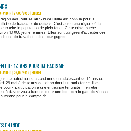
AMPS
O JANOIR | 27/05/2015
|
EN BREF
 région des Pouilles au Sud de l'Italie est connue pour la
eillette de fraises et de cerises. C'est aussi une région où la
ise touche la population de plein fouet. Cette crise touche
viron 40 000 jeune femmes. Elles sont obligées d'accepter des
nditions de travail difficiles pour gagner...
ENT DE 14 ANS POUR DJIHADISME
O JANOIR | 26/05/2015
|
EN BREF
 justice autrichienne a condamné un adolescent de 14 ans ce
rdi 26 mai à deux ans de prison dont huit mois ferme. Il est
gé pour « participation à une entreprise terroriste », en étant
cusé d'avoir voulu faire exploser une bombe à la gare de Vienne
 automne pour le compte de...
TS EN INDE