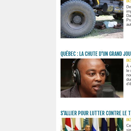
ENZ
De
im
Da
Pr
au
QUÉBEC : LA CHUTE D'UN GRAND JO
ENZ
À 
le
no
du
d’ê
S'ALLIER POUR LUTTER CONTRE LE 
ENZ
Ce
si