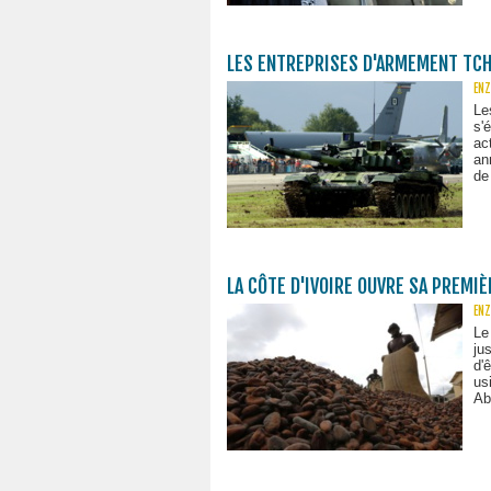
LES ENTREPRISES D'ARMEMENT TCH
ENZ
Le
s'
ac
an
de
LA CÔTE D'IVOIRE OUVRE SA PREMI
ENZ
Le
ju
d'
us
Ab