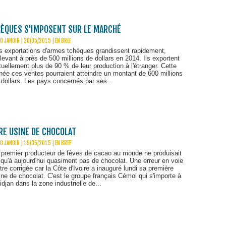
ÈQUES S'IMPOSENT SUR LE MARCHÉ
O JANOIR | 20/05/2015
|
EN BREF
s exportations d'armes tchèques grandissent rapidement,
élevant à près de 500 millions de dollars en 2014. Ils exportent
tuellement plus de 90 % de leur production à l'étranger. Cette
née ces ventes pourraient atteindre un montant de 600 millions
 dollars. Les pays concernés par ses...
ÈRE USINE DE CHOCOLAT
O JANOIR | 19/05/2015
|
EN BREF
 premier producteur de fèves de cacao au monde ne produisait
squ'à aujourd'hui quasiment pas de chocolat. Une erreur en voie
être corrigée car la Côte d'Ivoire a inauguré lundi sa première
ine de chocolat. C'est le groupe français Cémoi qui s'importe à
idjan dans la zone industrielle de...