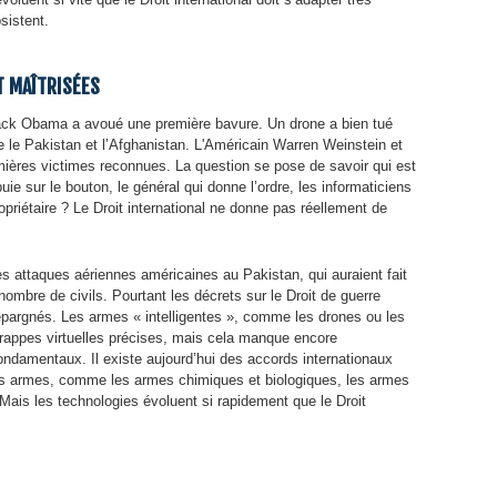
sistent.
T MAÎTRISÉES
rack Obama a avoué une première bavure. Un drone a bien tué
re le Pakistan et l’Afghanistan. L'Américain Warren Weinstein et
remières victimes reconnues. La question se pose de savoir qui est
ie sur le bouton, le général qui donne l’ordre, les informaticiens
opriétaire ? Le Droit international ne donne pas réellement de
s attaques aériennes américaines au Pakistan, qui auraient fait
ombre de civils. Pourtant les décrets sur le Droit de guerre
e épargnés. Les armes « intelligentes », comme les drones ou les
 frappes virtuelles précises, mais cela manque encore
ondamentaux. Il existe aujourd’hui des accords internationaux
ines armes, comme les armes chimiques et biologiques, les armes
 Mais les technologies évoluent si rapidement que le Droit