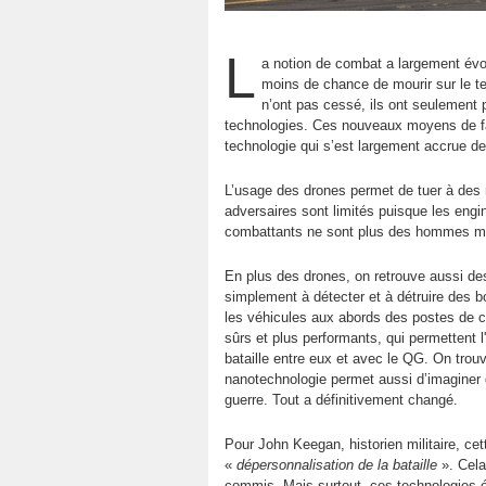
L
a notion de combat a largement évo
moins de chance de mourir sur le ter
n’ont pas cessé, ils ont seulement 
technologies. Ces nouveaux moyens de fa
technologie qui s’est largement accrue de
L’usage des drones permet de tuer à des m
adversaires sont limités puisque les engi
combattants ne sont plus des hommes ma
En plus des drones, on retrouve aussi des
simplement à détecter et à détruire des b
les véhicules aux abords des postes de c
sûrs et plus performants, qui permettent 
bataille entre eux et avec le QG. On trouv
nanotechnologie permet aussi d’imaginer de
guerre. Tout a définitivement changé.
Pour John Keegan, historien militaire, c
«
dépersonnalisation de la bataille
». Cela
commis. Mais surtout, ces technologies évo