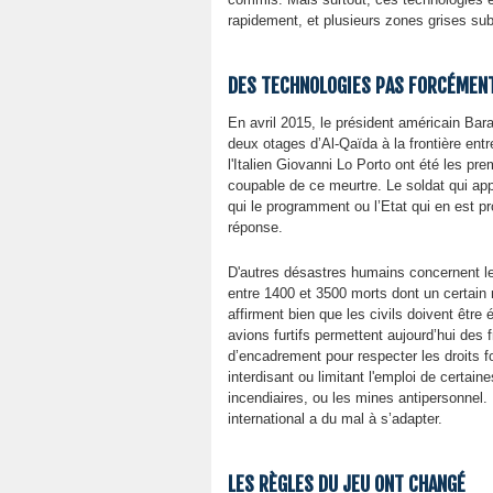
rapidement, et plusieurs zones grises sub
DES TECHNOLOGIES PAS FORCÉMEN
En avril 2015, le président américain Ba
deux otages d’Al-Qaïda à la frontière ent
l'Italien Giovanni Lo Porto ont été les p
coupable de ce meurtre. Le soldat qui appu
qui le programment ou l’Etat qui en est pr
réponse.
D'autres désastres humains concernent le
entre 1400 et 3500 morts dont un certain n
affirment bien que les civils doivent êtr
avions furtifs permettent aujourd’hui des
d’encadrement pour respecter les droits f
interdisant ou limitant l'emploi de certa
incendiaires, ou les mines antipersonnel.
international a du mal à s’adapter.
LES RÈGLES DU JEU ONT CHANGÉ