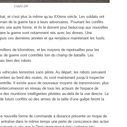
Crédit DR
lué, et n’est plus la même qu’au XXème siècle. Les soldats ont
rain de la guerre face à leurs adversaires. Pourtant les conflits
pris une autre forme, et ils le doivent pour beaucoup aux nouvelles
ire la guerre sont notamment nés avec les drones. Une
puis ces dernières années et qui remplace maintenant les fusils.
illiers de kilomètres, et les moyens de représailles pour les
ns de guerre sont contrôlés loin du champ de bataille. Les
is bien des robots.
 véhicules terrestres sans pilote. Au départ, les robots servaient
ombes au bord des routes, ils vont maintenant jusqu’à inspecter
ontrôle. Il existe aussi de nouveaux moyens de transmission, plus
l'interconnexion en réseau de tous les acteurs de l'espace de
e des munitions intelligentes pilotées au-delà de la vue directe. La
 futurs conflits où des armes de la taille d’une guêpe feront la
ette nouvelle forme de commande à distance présente un risque de
 entraîne dans le même temps une perte de conscience des actes
luent si vite que le Droit international doit s’adapter très