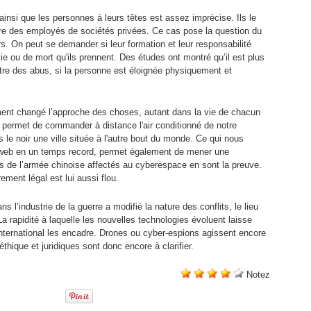
insi que les personnes à leurs têtes est assez imprécise. Ils le
être des employés de sociétés privées. Ce cas pose la question du
rs. On peut se demander si leur formation et leur responsabilité
ie ou de mort qu'ils prennent. Des études ont montré qu’il est plus
tre des abus, si la personne est éloignée physiquement et
ment changé l’approche des choses, autant dans la vie de chacun
s permet de commander à distance l'air conditionné de notre
e noir une ville située à l'autre bout du monde. Ce qui nous
e web en un temps record, permet également de mener une
 de l’armée chinoise affectés au cyberespace en sont la preuve.
ement légal est lui aussi flou.
s l’industrie de la guerre a modifié la nature des conflits, le lieu
 La rapidité à laquelle les nouvelles technologies évoluent laisse
 international les encadre. Drones ou cyber-espions agissent encore
thique et juridiques sont donc encore à clarifier.
Notez