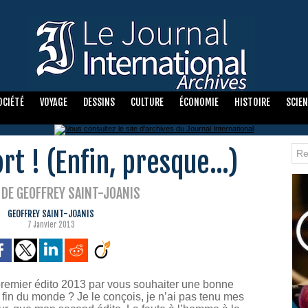
OCIÉTÉ
VOYAGE
DESSINS
CULTURE
ÉCONOMIE
HISTOIRE
SCIE
rt ! (Enfin, presque...)
O DE GEOFFREY SAINT-JOANIS
GEOFFREY SAINT-JOANIS
7 Janvier 2013
mier édito 2013 par vous souhaiter une bonne
 fin du monde ? Je le conçois, je n’ai pas tenu mes