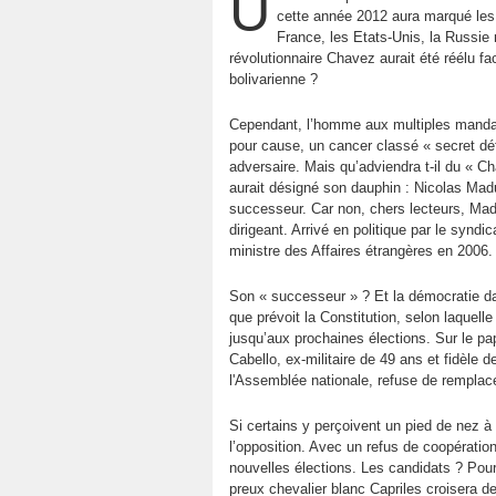
U
cette année 2012 aura marqué les 
France, les Etats-Unis, la Russie 
révolutionnaire Chavez aurait été réélu fa
bolivarienne ?
Cependant, l’homme aux multiples mandats
pour cause, un cancer classé « secret défe
adversaire. Mais qu’adviendra t-il du « C
aurait désigné son dauphin : Nicolas Mad
successeur. Car non, chers lecteurs, Mad
dirigeant. Arrivé en politique par le synd
ministre des Affaires étrangères en 2006.
Son « successeur » ? Et la démocratie dan
que prévoit la Constitution, selon laquel
jusqu’aux prochaines élections. Sur le papi
Cabello, ex-militaire de 49 ans et fidèle
l'Assemblée nationale, refuse de remplac
Si certains y perçoivent un pied de nez à
l’opposition. Avec un refus de coopération
nouvelles élections. Les candidats ? Pour
preux chevalier blanc Capriles croisera d