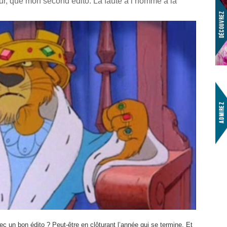
ur, que mon second édito. La faute à l’homme à la
ec un bon édito ? Peut-être en clôturant l’année qui se termine. Et