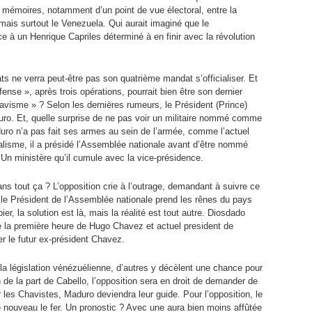
mémoires, notamment d’un point de vue électoral, entre la
mais surtout le Venezuela. Qui aurait imaginé que le
ce à un Henrique Capriles déterminé à en finir avec la révolution
 ne verra peut-être pas son quatrième mandat s’officialiser. Et
nse », après trois opérations, pourrait bien être son dernier
havisme » ? Selon les dernières rumeurs, le Président (Prince)
uro. Et, quelle surprise de ne pas voir un militaire nommé comme
uro n’a pas fait ses armes au sein de l’armée, comme l’actuel
icalisme, il a présidé l’Assemblée nationale avant d’être nommé
 Un ministère qu’il cumule avec la vice-présidence.
s tout ça ? L’opposition crie à l’outrage, demandant à suivre ce
le le Président de l’Assemblée nationale prend les rênes du pays
er, la solution est là, mais la réalité est tout autre. Diosdado
 de la première heure de Hugo Chavez et actuel president de
er le futur ex-président Chavez.
 la législation vénézuélienne, d’autres y décèlent une chance pour
 de la part de Cabello, l’opposition sera en droit de demander de
 les Chavistes, Maduro deviendra leur guide. Pour l’opposition, le
e nouveau le fer. Un pronostic ? Avec une aura bien moins affûtée